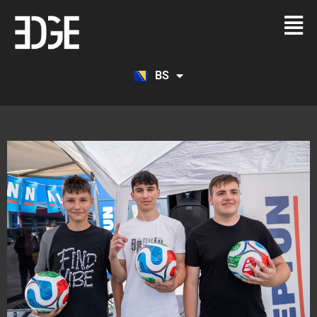
BS
EN