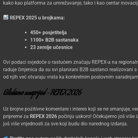
kako kao platforma za umrežavanje, tako i kao centar inovacija
REPEX 2025 u brojkama:
450+ posjetitelja
1100+ B2B sastanaka
23 zemlje učesnice
Ovi podaci svjedoče o rastućem značaju REPEX-a na regionaln
raduje činjenica da su svi planirani B2B sastanci realizovani
od njih već otvaraju vrata ka konkretnim poslovnim saradnja
Gledamo unaprijed – REPEX 2026
Uz brojne pozitivne komentare i interes koji se ne smanjuje, 
pripreme za
REPEX 2026
počinju uskoro! Očekujemo još više izl
još više vrijednosti za sve koji budu dio narednog izdanja.