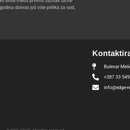
ako biste među prvima saznali tačne
ina donosi još više prilika za rast,
Kontaktir
Bulevar Meše
+387 33 549
info@edge-r