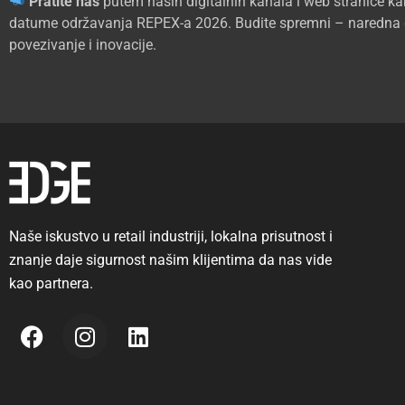
Pratite nas
putem naših digitalnih kanala i web stranice k
datume održavanja REPEX-a 2026. Budite spremni – naredna god
povezivanje i inovacije.
Naše iskustvo u retail industriji, lokalna prisutnost i
znanje daje sigurnost našim klijentima da nas vide
kao partnera.