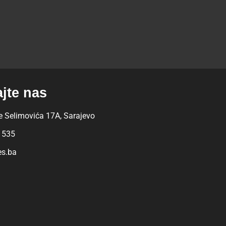
ajte nas
 Selimovića 17A, Sarajevo
 535
es.ba