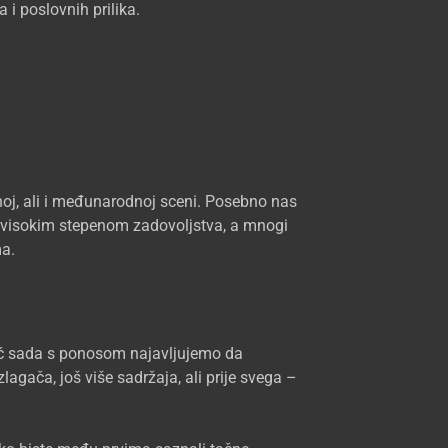
 i poslovnih prilika.
oj, ali i međunarodnoj sceni. Posebno nas
 s visokim stepenom zadovoljstva, a mnogi
ma.
već sada s ponosom najavljujemo da
agača, još više sadržaja, ali prije svega –