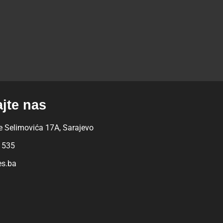
ajte nas
 Selimovića 17A, Sarajevo
 535
es.ba